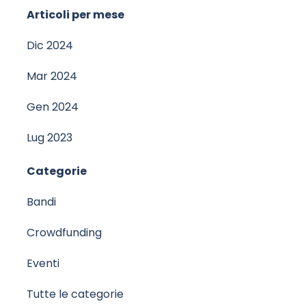
Salta blocco Articoli per mese
Articoli per mese
Dic 2024
Mar 2024
Gen 2024
Lug 2023
Salta blocco Categorie
Categorie
Bandi
Crowdfunding
Eventi
Tutte le categorie