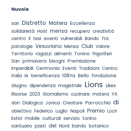
Salta blocco Nuvole
Nuvole
Distretto
Matera
Eccellenza
san
mensa
solidarietà
Host
recupero
creatività
centro
Il
tesi
eventi
vulnerabili
Bando
Tra
Club
Vesuviano
patologie
Mensa
Valore
Territorio
Tonino
ragazzi
alimenti
frigoriferi
primavera
Premiazione
San
bisogni
Cerimonia
Eventi
Imperdibili
Tradizioni
Centro
beneficenza
108Ya
Bello
italia
le
fondazione
Lions
Giugno
dipendenza
magistrale
Likes
Risorse
2023
Giornalismo
cucinare
matera
YA
di
Parrocchia
don
Dialogica
Jonica
Creature
Premio
Napoli
obiettivo
Federico
Luglio
Locri
culturali
Estivi
mobile
servizio
tonino
del
santuario
pasti
Nord
bando
botanico