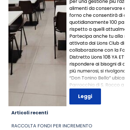
per una gestione più razion
alimenti da conservare ed 
forno che consentirà di cu
quotidianamente 100 pasti 
rispetto a quelli attualment
Partecipa anche tu alla ra
attivata dai Lions Club di M
collaborazione con la Fon
Distretto Lions 108 YA ETS,
rispondere ai bisogni di qu
più numerosi, si rivolgono 
“Don Tonino Bello” ubicata
Parrocchia di S. Rocco a M
Leggi
Salta blocco Articoli recenti
Articoli recenti
RACCOLTA FONDI PER INCREMENTO