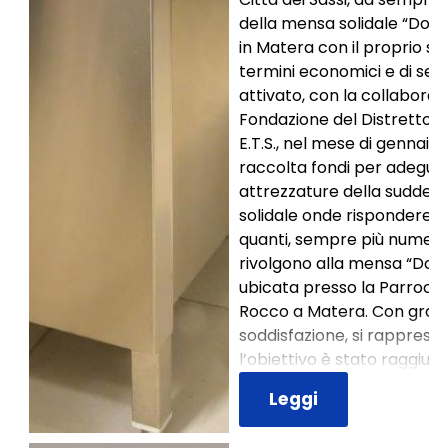
della mensa solidale “Don 
in Matera con il proprio so
termini economici e di serv
attivato, con la collaboraz
Fondazione del Distretto L
E.T.S., nel mese di gennaio
raccolta fondi per adeguar
attrezzature della suddet
solidale onde rispondere ai
quanti, sempre più numeros
rivolgono alla mensa “Don 
ubicata presso la Parrocchi
Rocco a Matera. Con gran
soddisfazione, si rapprese
l’obiettivo è stato raggiunt
Leggi