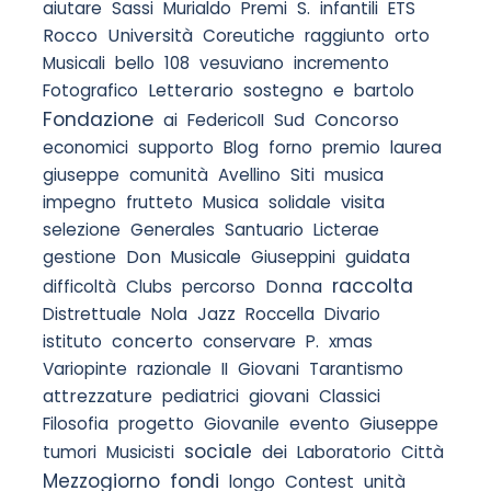
S.
aiutare
Sassi
Murialdo
Premi
infantili
ETS
Rocco
Università
Coreutiche
raggiunto
orto
Musicali
bello
108
vesuviano
incremento
Letterario
sostegno
e
Fotografico
bartolo
Fondazione
Concorso
ai
FedericoII
Sud
economici
supporto
Blog
forno
premio
laurea
Siti
giuseppe
comunità
Avellino
musica
visita
impegno
frutteto
Musica
solidale
selezione
Generales
Santuario
Licterae
Don
guidata
gestione
Musicale
Giuseppini
raccolta
Donna
difficoltà
Clubs
percorso
Distrettuale
Nola
Jazz
Roccella
Divario
concerto
istituto
conservare
P.
xmas
Variopinte
razionale
II
Giovani
Tarantismo
attrezzature
giovani
pediatrici
Classici
Filosofia
progetto
Giovanile
evento
Giuseppe
sociale
dei
tumori
Musicisti
Laboratorio
Città
fondi
Mezzogiorno
longo
Contest
unità