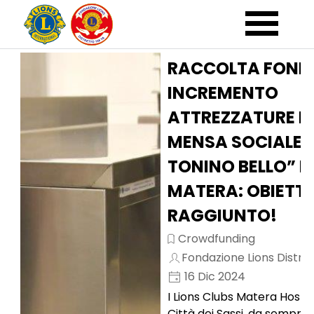
Vai ai contenuti
Salta m
RACCOLTA FONDI
INCREMENTO
ATTREZZATURE D
MENSA SOCIALE 
TONINO BELLO” I
MATERA: OBIETT
RAGGIUNTO!
Crowdfunding
Fondazione Lions Distret
16 Dic 2024
I Lions Clubs Matera Host 
Città dei Sassi, da sempre 