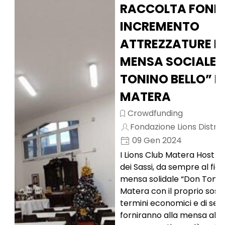
RACCOLTA FONDI
INCREMENTO
ATTREZZATURE D
MENSA SOCIALE 
TONINO BELLO” I
MATERA
Crowdfunding
Fondazione Lions Distret
09 Gen 2024
I Lions Club Matera Host e
dei Sassi, da sempre al fia
mensa solidale “Don Tonino
Matera con il proprio sost
termini economici e di servi
forniranno alla mensa altri 