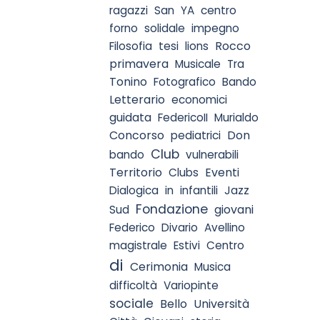
ragazzi
San
YA
centro
forno
solidale
impegno
Rocco
Filosofia
tesi
lions
primavera
Musicale
Tra
Tonino
Fotografico
Bando
Letterario
economici
guidata
FedericoII
Murialdo
Concorso
Don
pediatrici
Club
bando
vulnerabili
Territorio
Eventi
Clubs
Dialogica
in
infantili
Jazz
Fondazione
giovani
Sud
Federico
Divario
Avellino
magistrale
Estivi
Centro
di
Cerimonia
Musica
difficoltà
Variopinte
sociale
Bello
Università