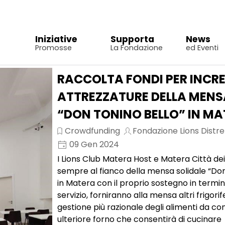
Salta menù
Iniziative
Supporta
News
▼
▼
▼
Promosse
La Fondazione
ed Eventi
Salta menù
RACCOLTA FONDI PER INC
ATTREZZATURE DELLA MENS
“DON TONINO BELLO” IN M
Crowdfunding
Fondazione Lions Distre
09 Gen 2024
I Lions Club Matera Host e Matera Città dei
sempre al fianco della mensa solidale “Don
in Matera con il proprio sostegno in termin
servizio, forniranno alla mensa altri frigori
gestione più razionale degli alimenti da c
ulteriore forno che consentirà di cucinare