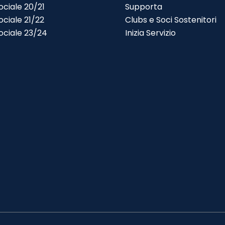
ciale 20/21
Salta menù
▼
Supporta
Salta m
ciale 21/22
▼
Clubs e Soci Sostenitori
ociale 23/24
▼
Inizia Servizio