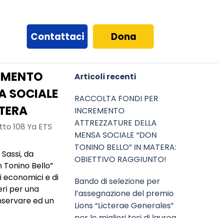
Contattaci
Dona
Salta blocco Articoli recenti
REMENTO
Articoli recenti
A SOCIALE
RACCOLTA FONDI PER
ATERA
INCREMENTO
ATTREZZATURE DELLA
tto 108 Ya ETS
MENSA SOCIALE “DON
TONINO BELLO” IN MATERA:
 Sassi, da
OBIETTIVO RAGGIUNTO!
 Tonino Bello”
i economici e di
Bando di selezione per
feri per una
l’assegnazione del premio
onservare ed un
Lions “Licterae Generales”
per le migliori tesi di laurea