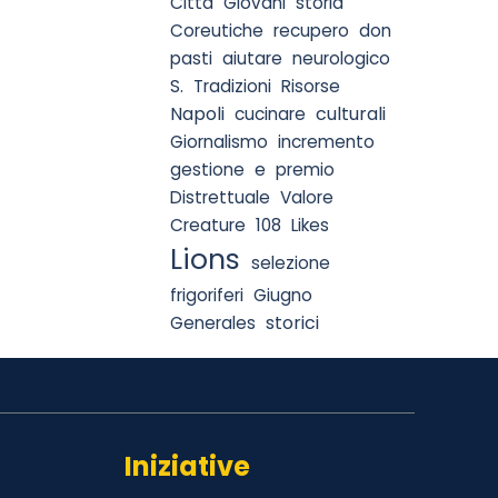
Città
Giovani
storia
Coreutiche
recupero
don
pasti
aiutare
neurologico
S.
Tradizioni
Risorse
Napoli
culturali
cucinare
Giornalismo
incremento
e
gestione
premio
Distrettuale
Valore
Creature
108
Likes
Lions
selezione
frigoriferi
Giugno
storici
Generales
Iniziative