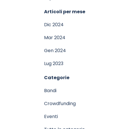
Salta blocco Articoli per mese
Articoli per mese
Dic 2024
Mar 2024
Gen 2024
Lug 2023
Salta blocco Categorie
Categorie
Bandi
Crowdfunding
Eventi