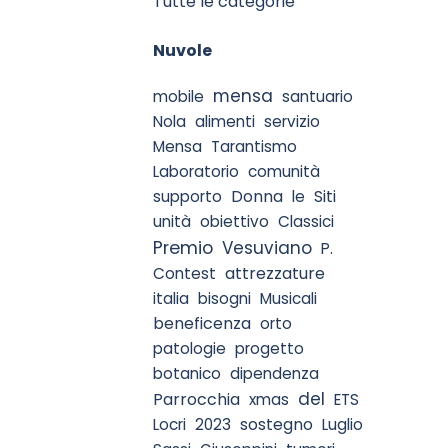
Tutte le categorie
Salta blocco Nuvole
Nuvole
mensa
mobile
santuario
Nola
alimenti
servizio
Mensa
Tarantismo
Laboratorio
comunità
Donna
Siti
supporto
le
unità
obiettivo
Classici
Premio
Vesuviano
P.
attrezzature
Contest
italia
bisogni
Musicali
beneficenza
orto
patologie
progetto
botanico
dipendenza
del
Parrocchia
xmas
ETS
sostegno
Locri
2023
Luglio