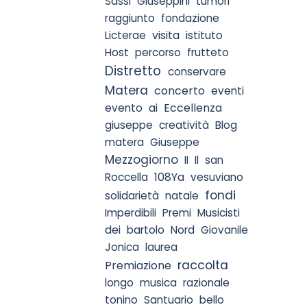
Sassi
Giuseppini
tumori
raggiunto
fondazione
visita
Licterae
istituto
Host
percorso
frutteto
Distretto
conservare
Matera
concerto
eventi
Eccellenza
evento
ai
giuseppe
creatività
Blog
matera
Giuseppe
Mezzogiorno
II
Il
san
108Ya
Roccella
vesuviano
fondi
solidarietà
natale
Imperdibili
Premi
Musicisti
dei
bartolo
Nord
Giovanile
Jonica
laurea
raccolta
Premiazione
longo
musica
razionale
tonino
Santuario
bello