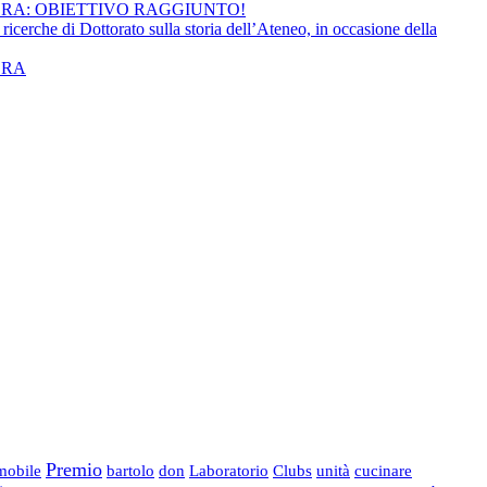
RA: OBIETTIVO RAGGIUNTO!
ricerche di Dottorato sulla storia dell’Ateneo, in occasione della
ERA
Premio
mobile
bartolo
don
Laboratorio
Clubs
unità
cucinare