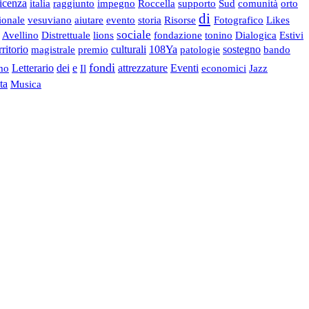
icenza
italia
raggiunto
impegno
Roccella
supporto
Sud
comunità
orto
di
ionale
vesuviano
aiutare
evento
storia
Risorse
Fotografico
Likes
sociale
Avellino
Distrettuale
lions
fondazione
tonino
Dialogica
Estivi
ritorio
magistrale
premio
culturali
108Ya
patologie
sostegno
bando
fondi
mo
Letterario
dei
e
Il
attrezzature
Eventi
economici
Jazz
ta
Musica