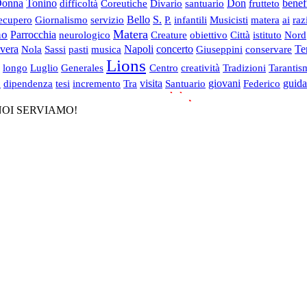
onna
Tonino
difficoltà
Coreutiche
Divario
santuario
Don
frutteto
benef
ecupero
Giornalismo
servizio
Bello
S.
P.
infantili
Musicisti
matera
ai
raz
Matera
no
Parrocchia
neurologico
Creature
obiettivo
Città
istituto
Nord
vera
Nola
Sassi
pasti
musica
Napoli
concerto
Giuseppini
conservare
Ter
Lions
longo
Luglio
Generales
Centro
creatività
Tradizioni
Tarantis
o
dipendenza
tesi
incremento
Tra
visita
Santuario
giovani
Federico
guida
Designed by
. - NOI SERVIAMO!