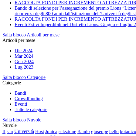
RACCOLTA FONDI PER INCREMENTO ATTREZZATURE
Bando di selezione per l’assegnazione del premio Lions “Licterae 
ricorrenza degli 800 anni dall’istituzione dell’Università degli s
RACCOLTA FONDI PER INCREMENTO ATTREZZATUR
Eventi Estivi Imperdibili nel Distretto Lions: Giugno e Luglio 
Salta blocco Articoli per mese
Articoli per mese
Dic 2024
Mar 2024
Gen 2024
Lug 2023
Salta blocco Categorie
Categorie
Bandi
Crowdfunding
Eventi
Tutte le categorie
Salta blocco Nuvole
Nuvole
II
san
Università
Host
Jonica
selezione
Bando
giuseppe
bello
botanic