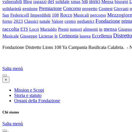
del
vulnerabili
Blog
ragazzi
solidale
xmas
Siti
storici
Mensa
bisogni
D
solidarietà
gestione
Premiazione
Concorso
progetto
Contest
Giovani
r
Mezzogior
San
FedericoII
Imperdibili
108
Rocco
Musicali
percorso
Fondazione
forno
2023
Classici
natale
Valore
centro
pediatrici
prima
raccolta
mensa
ETS
Locri
Murialdo
Premi
tumori
alimenti
in
Giugno
Distrett
Musicale
Giuseppe
Licterae
le
Cerimonia
laurea
Eccellenza
Fondazione Distretto Lions 108 Ya Campania Basilicata Calabria
Salta menù
×
Mission e Scopi
Storia e statuto
Organi della Fondazione
Chi siamo
Salta menù