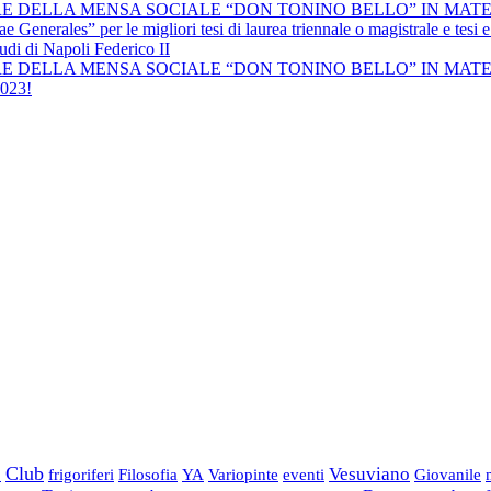
 DELLA MENSA SOCIALE “DON TONINO BELLO” IN MATE
Generales” per le migliori tesi di laurea triennale o magistrale e tesi e 
tudi di Napoli Federico II
E DELLA MENSA SOCIALE “DON TONINO BELLO” IN MAT
2023!
Club
Vesuviano
o
frigoriferi
Filosofia
YA
Variopinte
eventi
Giovanile